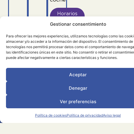
Horarios
AENA
Gestionar consentimiento
Para ofrecer las mejores experiencias, utilizamos tecnologías como las cook
Enlaces
de
interés
almacenar y/o acceder a la información del dispositivo. El consentimiento de
tecnologías nos permitirá procesar datos como el comportamiento de navega
Más información turística. Descubre el Bajo
las identificaciones únicas en este sitio. No consentir o retirar el consentimie
puede afectar negativamente a ciertas características y funciones.
Aragón
Descargar
Cómo
Guías
Información
Aceptar
Mapa
llegar
útil
Turístico
Denegar
Ver preferencias
Vibra Bajo Aragón
Política de cookies
Política de privacidad
Aviso legal
COMARCA
978
Síguenos
Política de pr
del BAJO
834
en:
Política de 
ARAGÓN
386
Aviso le