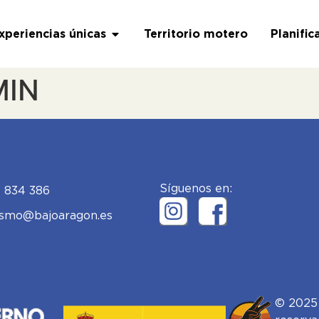
xperiencias únicas
Territorio motero
Planific
MIN
Síguenos en:
 834 386
ismo@bajoaragon.es
© 2025 