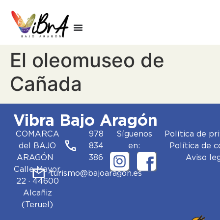
El oleomuseo de
Cañada
Vibra Bajo Aragón
COMARCA
978
Síguenos
Política de pr
del BAJO
834
en:
Política de 
ARAGÓN
386
Aviso le
Calle Mayor,
turismo@bajoaragon.es
22 · 44600
Alcañiz
(Teruel)