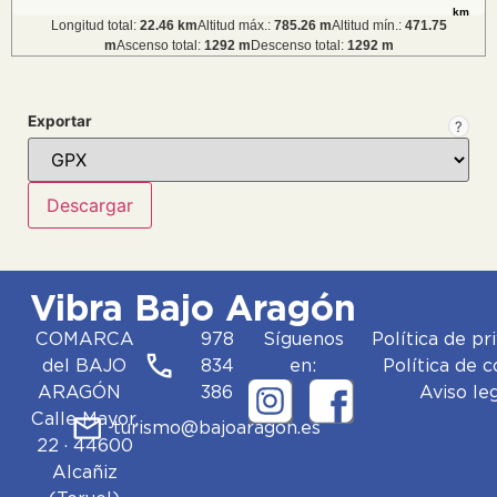
km
Longitud total:
22.46 km
Altitud máx.:
785.26 m
Altitud mín.:
471.75
m
Ascenso total:
1292 m
Descenso total:
1292 m
Exportar
?
Vibra Bajo Aragón
COMARCA
978
Síguenos
Política de pr
del BAJO
834
en:
Política de 
ARAGÓN
386
Aviso le
Calle Mayor,
turismo@bajoaragon.es
22 · 44600
Alcañiz