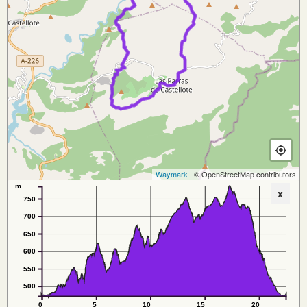
Waymark
| © OpenStreetMap contributors
m
x
750
700
650
600
550
500
0
5
10
15
20