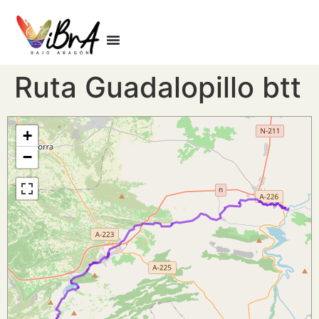
Ruta Guadalopillo btt
+
−