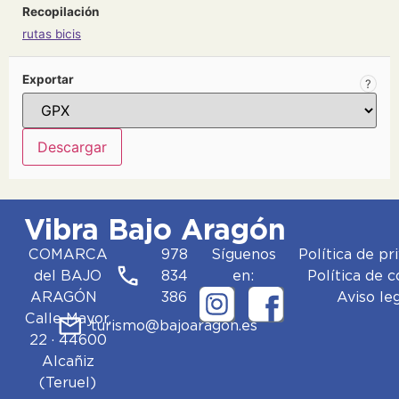
Recopilación
rutas bicis
Exportar
?
Vibra Bajo Aragón
COMARCA
978
Síguenos
Política de pr
del BAJO
834
en:
Política de 
ARAGÓN
386
Aviso le
Calle Mayor,
turismo@bajoaragon.es
22 · 44600
Alcañiz
(Teruel)