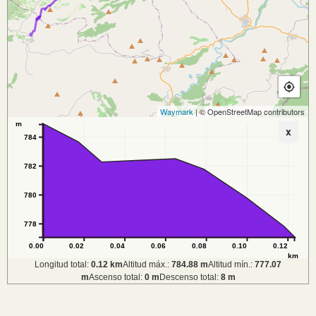
Waymark
| © OpenStreetMap contributors
m
x
784
782
780
778
0.00
0.02
0.04
0.06
0.08
0.10
0.12
km
Longitud total:
0.12 km
Altitud máx.:
784.88 m
Altitud mín.:
777.07
m
Ascenso total:
0 m
Descenso total:
8 m