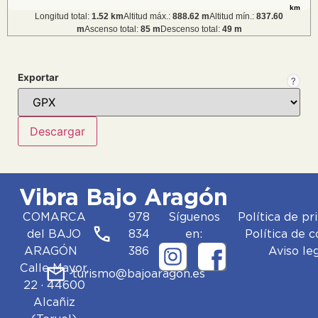
km
Longitud total:
1.52 km
Altitud máx.:
888.62 m
Altitud mín.:
837.60
m
Ascenso total:
85 m
Descenso total:
49 m
Exportar
?
Vibra Bajo Aragón
COMARCA
978
Síguenos
Política de pr
del BAJO
834
en:
Política de 
ARAGÓN
386
Aviso le
Calle Mayor,
turismo@bajoaragon.es
22 · 44600
Alcañiz