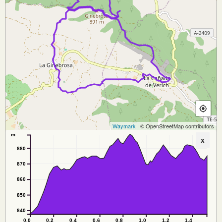
Waymark
| © OpenStreetMap contributors
m
x
880
870
860
850
840
0.0
0.2
0.4
0.6
0.8
1.0
1.2
1.4