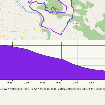
0.25
0.30
0.35
0.40
0.45
0.50
al:
0.77 km
Altitud máx.:
737.47 m
Altitud mín.:
709.01 m
Ascenso total:
6 m
Descenso