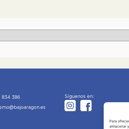
Síguenos en:
 834 386
ismo@bajoaragon.es
Para ofrecer
almacenar y/