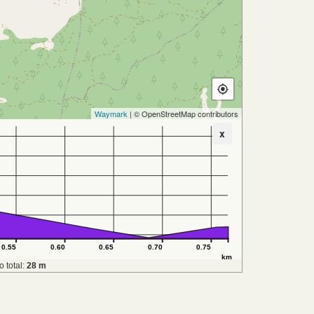
Waymark
| © OpenStreetMap contributors
x
0.55
0.60
0.65
0.70
0.75
km
 total:
28 m