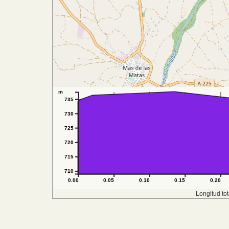
m
735
730
725
720
715
710
0.00
0.05
0.10
0.15
0.20
Longitud tot