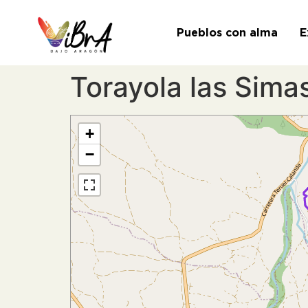
Pueblos con alma
E
Torayola las Simas
+
−