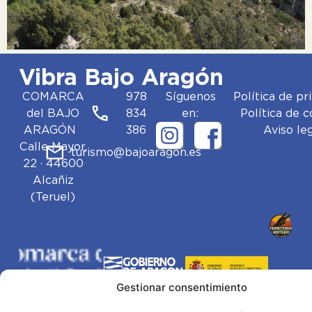
Vibra Bajo Aragón
COMARCA
978
Síguenos
Política de pr
del BAJO
834
en:
Política de 
ARAGÓN
386
Aviso le
Calle Mayor,
turismo@bajoaragon.es
22 · 44600
Alcañiz
(Teruel)
Gestionar consentimiento