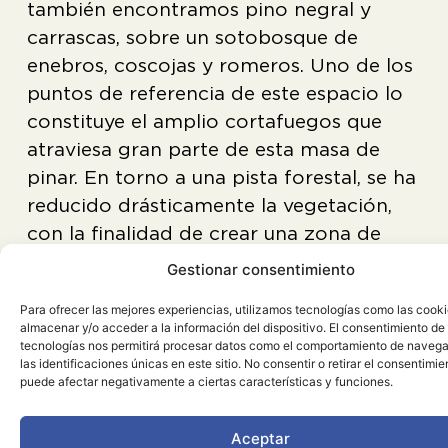
también encontramos pino negral y
carrascas, sobre un sotobosque de
enebros, coscojas y romeros. Uno de los
puntos de referencia de este espacio lo
constituye el amplio cortafuegos que
atraviesa gran parte de esta masa de
pinar. En torno a una pista forestal, se ha
reducido drásticamente la vegetación,
con la finalidad de crear una zona de
seguridad y de posible dominio ante un
Gestionar consentimiento
hipotético incendio forestal, afectando
Para ofrecer las mejores experiencias, utilizamos tecnologías como las cook
al paisaje de forma lineal, al modificar la
almacenar y/o acceder a la información del dispositivo. El consentimiento de
estructura del arbolado y hacerse visible
tecnologías nos permitirá procesar datos como el comportamiento de navega
las identificaciones únicas en este sitio. No consentir o retirar el consentimie
sus efectos en las divisorias geográficas
puede afectar negativamente a ciertas características y funciones.
Aceptar