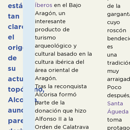
está
Íberos
en el Bajo
de la
Aragón, un
gargant
tan
interesante
cuyo
claro
producto de
roscón
el
turismo
bendec
arqueológico y
es
origen
cultural basado en la
una
de
cultura ibérica del
tradició
su
área oriental de
muy
actual
Aragón.
arraigad
Tras la reconquista
Poco
topónimo,
Alcorisa formó
después
Alcorisa,
parte de la
Santa
aunque
donación que hizo
Águeda
Alfonso II a la
toma
parece
Orden de Calatrava
protago