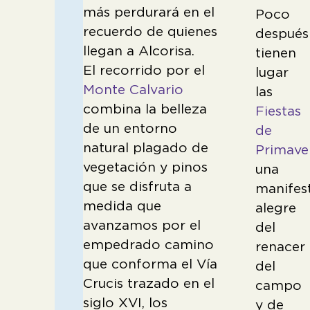
más perdurará en el
Poco
recuerdo de quienes
después
llegan a Alcorisa.
tienen
El recorrido por el
lugar
Monte Calvario
las
combina la belleza
Fiestas
de un entorno
de
natural plagado de
Primave
vegetación y pinos
una
que se disfruta a
manifes
medida que
alegre
avanzamos por el
del
empedrado camino
renacer
que conforma el Vía
del
Crucis trazado en el
campo
siglo XVI, los
y de