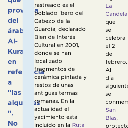
rastreado es el
La
provenía
poblado íbero del
Candela
del
Cabezo de la
que
Guardia, declarado
se
árabe
Bien de Interés
celebra
Al-
Cultural en 2001,
el 2
Kura,
donde se han
de
en
localizado
febrero.
fragmentos de
Al
referencia
cerámica pintada y
día
a
restos de unas
siguient
“las
antiguas termas
se
romanas. En la
conmem
alquerías
actualidad el
San
”.
yacimiento está
Blas
,
No
incluido en la
Ruta
protect