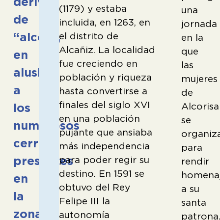
derivar
(1179) y estaba
una
de
incluida, en 1263, en
jornada
“alcor”,
el distrito de
en la
Alcañiz. La localidad
que
en
fue creciendo en
las
alusión
población y riqueza
mujeres
a
hasta convertirse a
de
finales del siglo XVI
Alcorisa
los
en una población
se
numerosos
pujante que ansiaba
organiz
cerros
más independencia
para
presentes
para poder regir su
rendir
destino. En 1591 se
homena
en
obtuvo del Rey
a su
la
Felipe III la
santa
zona.
autonomía
patrona