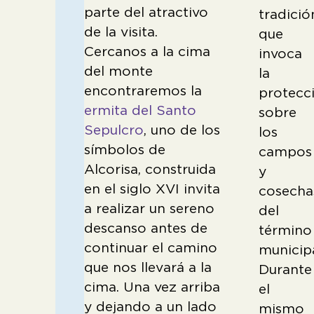
parte del atractivo
tradició
de la visita.
que
Cercanos a la cima
invoca
del monte
la
encontraremos la
protecc
ermita del Santo
sobre
Sepulcro
, uno de los
los
símbolos de
campos
Alcorisa, construida
y
en el siglo XVI invita
cosecha
a realizar un sereno
del
descanso antes de
término
continuar el camino
municipa
que nos llevará a la
Durante
cima. Una vez arriba
el
y dejando a un lado
mismo