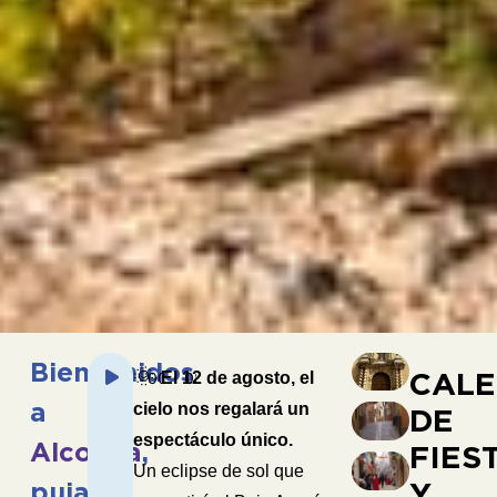
Reproductor
Bienvenidos
🌞
CALE
El 12 de agosto, el
00:00
08:11
de
a
cielo nos regalará un
DE
audio
espectáculo único.
Alcorisa
,
FIES
Un eclipse de sol que
Y
pujante