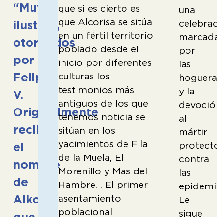
“Muy
que si es cierto es
una
que Alcorisa se sitúa
celebra
ilustre”,
en un fértil territorio
marcad
otorgados
poblado desde el
por
por
inicio por diferentes
las
Felipe
culturas los
hoguera
testimonios más
y la
V.
antiguos de los que
devoció
Originalmente
tenemos noticia se
al
recibía
sitúan en los
mártir
yacimientos de Fila
protect
el
de la Muela, El
contra
nombre
Morenillo y Mas del
las
de
Hambre. . El primer
epidemi
Alkol,
asentamiento
Le
poblacional
sigue
que