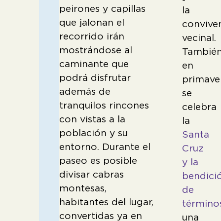
peirones y capillas
la
que jalonan el
convive
recorrido irán
vecinal.
mostrándose al
Tambié
caminante que
en
podrá disfrutar
primave
además de
se
tranquilos rincones
celebra
con vistas a la
la
población y su
Santa
entorno. Durante el
Cruz
paseo es posible
y la
divisar cabras
bendici
montesas,
de
habitantes del lugar,
término
convertidas ya en
una