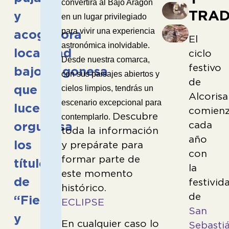
convertirá al Bajo Aragón
TRAD
y
en un lugar privilegiado
para vivir una experiencia
acogedora
El
astronómica inolvidable.
localidad
ciclo
Desde nuestra comarca,
festivo
bajoaragonesa
con sus paisajes abiertos y
de
que
cielos limpios, tendrás un
Alcorisa
escenario excepcional para
luce
comien
Descubre
contemplarlo.
cada
orgullosa
toda la información
año
los
y prepárate para
con
formar parte de
títulos
la
este momento
de
festivid
histó
de
“Fiel”
ECLIPSE
San
y
En cualquier caso lo
Sebasti