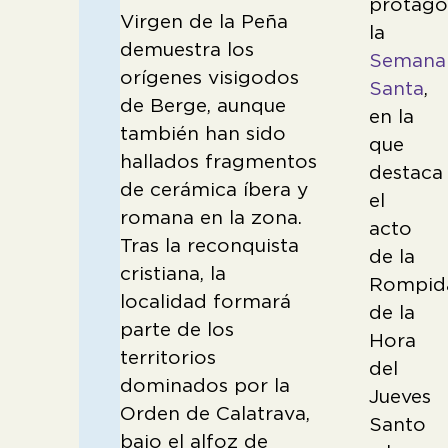
protago
Virgen de la Peña
la
demuestra los
Semana
orígenes visigodos
Santa
,
de Berge, aunque
en la
también han sido
que
hallados fragmentos
destaca
de cerámica íbera y
el
romana en la zona.
acto
Tras la reconquista
de la
cristiana, la
Rompid
localidad formará
de la
parte de los
Hora
territorios
del
dominados por la
Jueves
Orden de Calatrava,
Santo
bajo el alfoz de