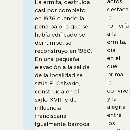
actos
La ermita, destruida
destaca
casi por completo
la
en 1936 cuando la
romería
peña bajo la que se
a la
había edificado se
ermita,
derrumbó, se
día
reconstruyó en 1950.
en el
En una pequeña
que
elevación a la salida
prima
de la localidad se
la
sitúa El Calvario,
convive
construida en el
y la
siglo XVIII y de
alegría
influencia
entre
franciscana.
los
Igualmente barroca