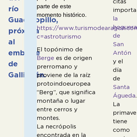
citas
parte de este
río
importa
momento histórico.
la
Guadalopillo,
hoguer
https://www.turismodearagon.co
próxima
de
c=astroturismo
al
San
El topónimo de
embalse
Antón
Berge
es de origen
y el
de
prerromano y
día
Gallipuén.
proviene de la raíz
de
protoindoeuropea
Santa
“Berg”, que significa
Águeda
.
montaña o lugar
La
entre cerros y
primave
montes.
tiene
La necrópolis
como
encontrada en la