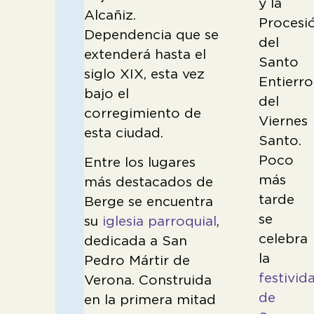
y la
Alcañiz.
Procesi
Dependencia que se
del
extenderá hasta el
Santo
siglo XIX, esta vez
Entierro
bajo el
del
corregimiento de
Viernes
esta ciudad.
Santo.
Poco
Entre los lugares
más
más destacados de
tarde
Berge se encuentra
se
su
iglesia parroquial
,
celebra
dedicada a San
la
Pedro Mártir de
festivid
Verona. Construida
de
en la primera mitad