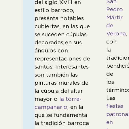
San
del siglo XVIII en
Pedro
estilo barroco,
Mártir
presenta notables
de
cubiertas, en las que
Verona
,
se suceden cúpulas
con
decoradas en sus
la
ángulos con
tradicio
representaciones de
bendici
santos. Interesantes
de
son también las
los
pinturas murales de
término
la cúpula del altar
Las
mayor o
la torre-
fiestas
campanario
, en la
patrona
que se fundamenta
en
la tradición barroca