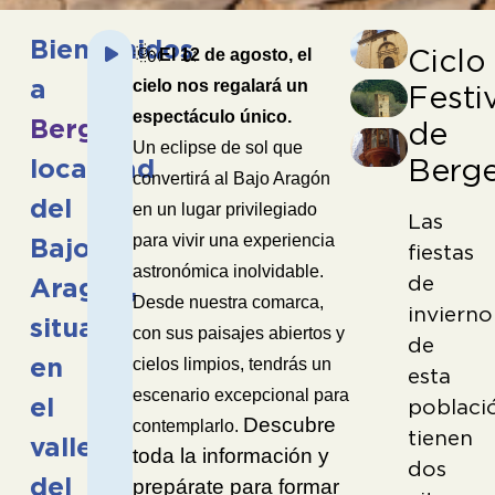
Reproductor
Bienvenidos
🌞
Ciclo
El 12 de agosto, el
00:00
03:26
de
a
cielo nos regalará un
Festi
audio
espectáculo único.
Berge
,
de
Un eclipse de sol que
Berg
localidad
convertirá al Bajo Aragón
del
en un lugar privilegiado
Las
para vivir una experiencia
Bajo
fiestas
astronómica inolvidable.
de
Aragón,
Desde nuestra comarca,
invierno
situada
con sus paisajes abiertos y
de
en
cielos limpios, tendrás un
esta
escenario excepcional para
el
poblaci
Descubre
contemplarlo.
tienen
valle
toda la información y
dos
del
prepárate para formar