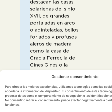
destacan las casas
solariegas del siglo
XVII, de grandes
portaladas en arco
o adinteladas, bellos
forjados y profusos
aleros de madera,
como la casa de
Gracia Ferrer, la de
Gines Gines o la
Casa Aranda Gasión.
Gestionar consentimiento
Por último, no
Para ofrecer las mejores experiencias, utilizamos tecnologías como las cook
podemos olvidarnos
acceder a la información del dispositivo. El consentimiento de estas tecnolog
de otros puntos de
procesar datos como el comportamiento de navegación o las identificaciones 
No consentir o retirar el consentimiento, puede afectar negativamente a ciert
interés como es el
funciones.
caso del antiguo