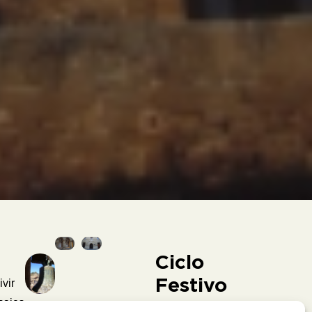
Ciclo
Festivo
ivir
de La
sajes