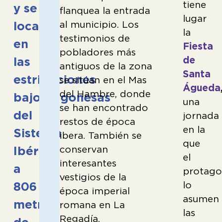
tiene
y se
flanquea la entrada
lugar
al municipio. Los
localiza
la
testimonios de
en
Fiesta
pobladores más
de
las
antiguos de la zona
Santa
estribaciones
se sitúan en el Mas
Águeda
del Hambre, donde
bajoaragonesas
una
se han encontrado
del
jornada
restos de época
en la
Sistema
ibera. También se
que
conservan
Ibérico,
el
interesantes
a
protag
vestigios de la
lo
806
época imperial
asumen
metros
romana en La
las
Regadía.