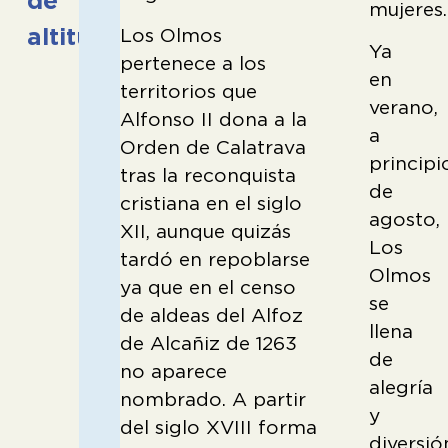
de
mujeres.
altitud.
Los Olmos
Ya
pertenece a los
en
territorios que
verano,
Alfonso II dona a la
a
Orden de Calatrava
principi
tras la reconquista
de
cristiana en el siglo
agosto,
XII, aunque quizás
Los
tardó en repoblarse
Olmos
ya que en el censo
se
de aldeas del Alfoz
llena
de Alcañiz de 1263
de
no aparece
alegría
nombrado. A partir
y
del siglo XVIII forma
diversió