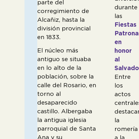
parte del
durante
corregimiento de
las
Alcañiz, hasta la
Fiestas
división provincial
Patrona
en 1833.
en
El núcleo más
honor
antiguo se situaba
al
en lo alto de la
Salvado
población, sobre la
Entre
calle del Rosario, en
los
torno al
actos
desaparecido
centrale
castillo. Albergaba
destaca
la antigua iglesia
la
parroquial de Santa
romería
Ana y su
a la