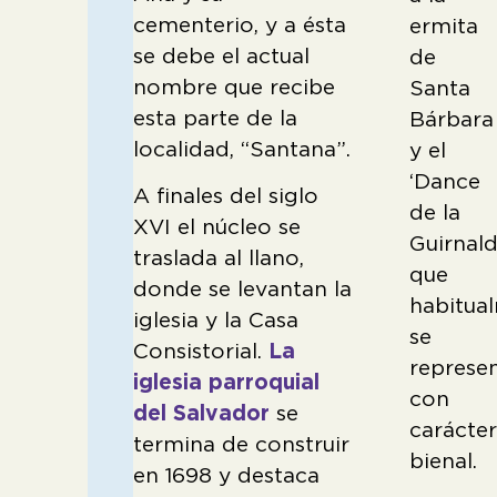
cementerio, y a ésta
ermita
se debe el actual
de
nombre que recibe
Santa
esta parte de la
Bárbara
localidad, “Santana”.
y el
‘Dance
A finales del siglo
de la
XVI el núcleo se
Guirnald
traslada al llano,
que
donde se levantan la
habitua
iglesia y la Casa
se
Consistorial.
La
represe
iglesia parroquial
con
del Salvador
se
carácte
termina de construir
bienal.
en 1698 y destaca