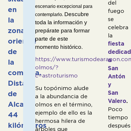
del
escenario excepcional para
en
fuego
Descubre
contemplarlo.
se
la
toda la información y
celebra
zona
prepárate para formar
la
parte de este
oriental
fiesta
momento histórico.
de
dedica
https://www.turismodearagon.com
a
la
olmos/?
San
comarca.
c=astroturismo
Antón
Dista
y
Su topónimo alude
San
de
a la abundancia de
Valero
.
Alcañiz
olmos en el término,
Poco
ejemplo de ello es la
44
tiempo
hermosa hilera de
kilómetros
después
árboles que