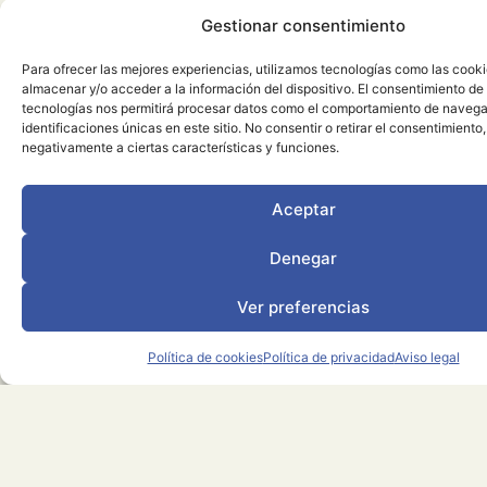
aguas minero-
Gestionar consentimiento
medicinales.
Para ofrecer las mejores experiencias, utilizamos tecnologías como las cook
almacenar y/o acceder a la información del dispositivo. El consentimiento de
A un kilómetro de la
tecnologías nos permitirá procesar datos como el comportamiento de navega
población, elevada
identificaciones únicas en este sitio. No consentir o retirar el consentimiento
negativamente a ciertas características y funciones.
sobre un cerro, se
sitúa la
ermita de
Aceptar
Santa Bárbara
,
patrona de los
Denegar
mineros, que debía
Ver preferencias
completarse con un
viacrucis o Calvario
Política de cookies
Política de privacidad
Aviso legal
del que apenas
quedan restos.
Desde su
privilegiada