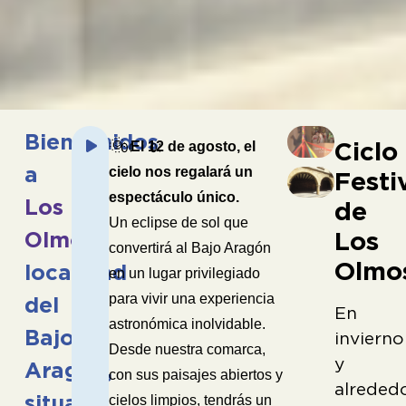
Reproductor
Bienvenidos
🌞
Ciclo
El 12 de agosto, el
00:00
03:37
de
a
cielo nos regalará un
Festi
audio
espectáculo único.
Los
de
Un eclipse de sol que
Los
Olmos
,
convertirá al Bajo Aragón
Olmo
localidad
en un lugar privilegiado
para vivir una experiencia
del
En
astronómica inolvidable.
Bajo
invierno
Desde nuestra comarca,
y
Aragón,
con sus paisajes abiertos y
alreded
situada
cielos limpios, tendrás un