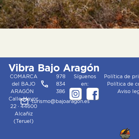
Vibra Bajo Aragón
COMARCA
978
Síguenos
Política de pr
del BAJO
834
en:
Política de 
ARAGÓN
386
Aviso le
Calle Mayor,
turismo@bajoaragon.es
22 · 44600
Alcañiz
(Teruel)