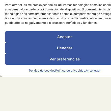
cobijados por la sombra del pinar y
Para ofrecer las mejores experiencias, utilizamos tecnologías como las cook
guiados por un senda de piedras, hasta
almacenar y/o acceder a la información del dispositivo. El consentimiento de
el camino que lleva a la vecina localidad
tecnologías nos permitirá procesar datos como el comportamiento de navega
las identificaciones únicas en este sitio. No consentir o retirar el consentimie
de Belmonte de San José, guiados por
puede afectar negativamente a ciertas características y funciones.
su torre y la elevada ermita de San José
que se divida al fondo. La ruta transcurre
Aceptar
en buena parte por sendas, en un marco
Denegar
natural bien conservado. Los tramos de
pista por los que discurre la ruta son de
Ver preferencias
escaso o nulo tráfico.
Si optamos por seguir hacia la Cañada
Política de cookies
Política de privacidad
Aviso legal
de Verich nos encontraremos el Mirador
del Sireral (929 m.)
La Cerollera - Belmonte de San José
Detalles
- La Cañada de Verich