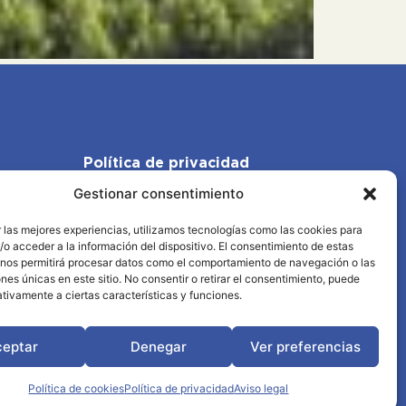
Política de privacidad
Gestionar consentimiento
Política de cookies
 las mejores experiencias, utilizamos tecnologías como las cookies para
Aviso legal
o acceder a la información del dispositivo. El consentimiento de estas
 nos permitirá procesar datos como el comportamiento de navegación o las
ones únicas en este sitio. No consentir o retirar el consentimiento, puede
tivamente a ciertas características y funciones.
Vibra Bajo Aragón. Todos los derechos
dos.
ceptar
Denegar
Ver preferencias
Política de cookies
Política de privacidad
Aviso legal